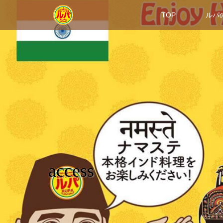
TOP
ルパ
access